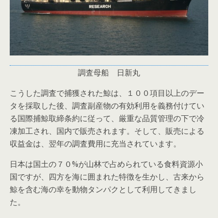
調査母船 日新丸
こうした調査で捕獲された鯨は、１００項目以上のデー
タを採取した後、調査副産物の有効利用を義務付けてい
る国際捕鯨取締条約に従って、厳重な品質管理の下で冷
凍加工され、国内で販売されます。そして、販売による
収益金は、翌年の調査費用に充当されています。
日本は国土の７０%が山林で占められている食料資源小
国ですが、四方を海に囲まれた特徴を生かし、古来から
鯨を含む海の幸を動物タンパクとして利用してきまし
た。