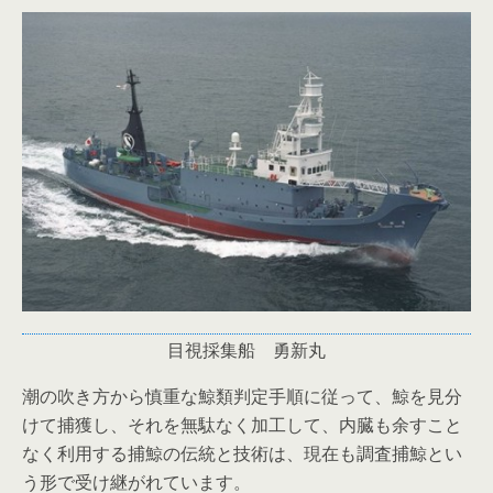
目視採集船 勇新丸
潮の吹き方から慎重な鯨類判定手順に従って、鯨を見分
けて捕獲し、それを無駄なく加工して、内臓も余すこと
なく利用する捕鯨の伝統と技術は、現在も調査捕鯨とい
う形で受け継がれています。