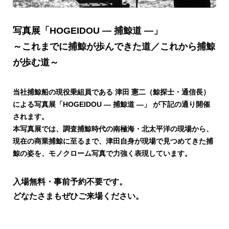
写真展「HOGEIDOU ― 捕鯨道 ―」
～これまでに捕鯨が歩んできた道／これから捕鯨
が歩む道～
当社捕鯨船の現役乗組員である 津田 憲二（鯨探士・通信長）
による写真展「HOGEIDOU ― 捕鯨道 ―」 が下記の通り開催
されます。
本写真展では、調査捕鯨時代の南極海・北太平洋の現場から、
現在の商業捕鯨に至るまで、津田自身が現場で見つめてきた捕
鯨の姿を、モノクローム写真で力強く表現しています。
入場無料・事前予約不要です。
どなたさまもぜひご来場ください。