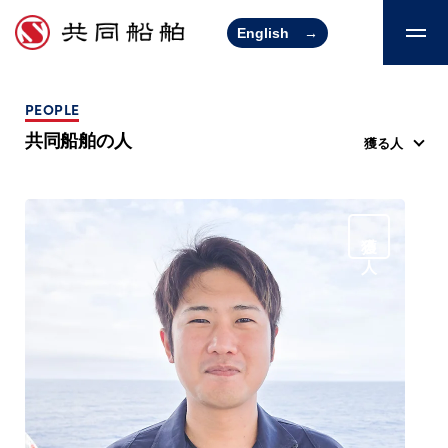
English
→
PEOPLE
共同船舶の人
獲る人
獲る人