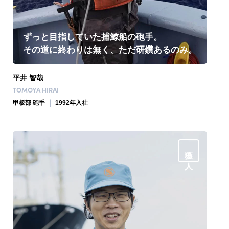
ずっと目指していた捕鯨船の砲手。
その道に終わりは無く、ただ研鑽あるのみ。
平井 智哉
TOMOYA HIRAI
甲板部 砲手
1992年入社
獲る人