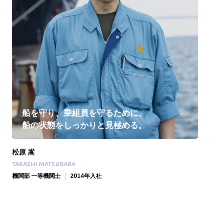
船を守り、乗組員を守るために、
船の状態をしっかりと見極める。
松原 嵩
TAKASHI MATSUBARA
機関部 一等機関士
2014年入社