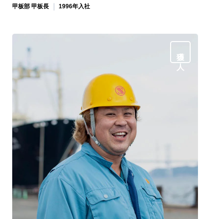
甲板部 甲板長
1996年入社
獲る人