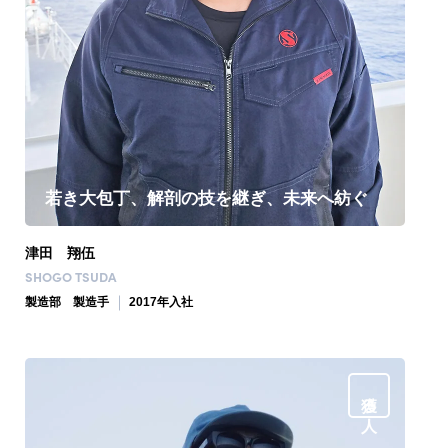
若き大包丁、解剖の技を継ぎ、未来へ紡ぐ
津田 翔伍
SHOGO TSUDA
製造部 製造手
2017年入社
獲る人