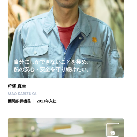
自分にしかできないことを極め、
船の安心・安全を守り続けたい。
狩塚 真生
MAO KARIZUKA
機関部 操機長
2013年入社
獲る人