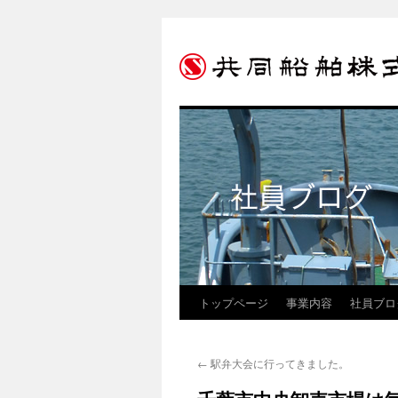
トップページ
事業内容
社員ブロ
コ
ン
←
駅弁大会に行ってきました。
テ