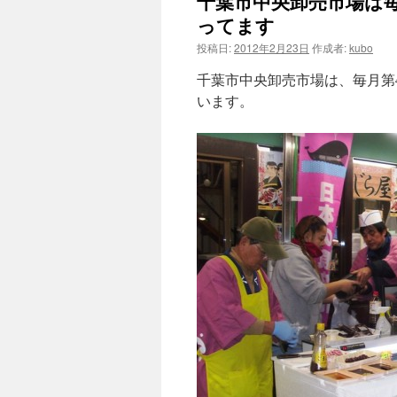
千葉市中央卸売市場は
ン
ってます
ツ
投稿日:
2012年2月23日
作成者:
kubo
へ
千葉市中央卸売市場は、毎月第
います。
ス
キ
ッ
プ